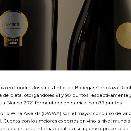
en Londres los vinos tintos de Bodegas Cerrolaza; Rico
 de plata, otorgándoles 91 y 90 puntos respectivamente 
aza Blanco 2021 fermentado en barrica, con 89 puntos.
r World Wine Awards (DWWA) son el mayor concurso de vin
l. Cuenta con los mejores expertos en vino a nivel mundia
n de confianza internacional por su riguroso proceso de