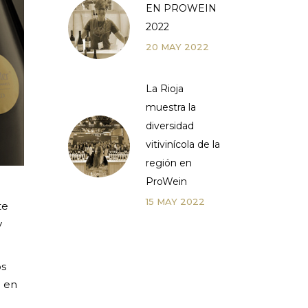
EN PROWEIN
2022
20
MAY
2022
La Rioja
muestra la
diversidad
vitivinícola de la
región en
ProWein
15
MAY
2022
te
y
os
l en