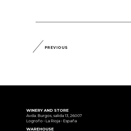
PREVIOUS
WINERY AND STORE
Avda. Burgos, salida 13, 26007
Logroño • La Rioja • España
WAREHOUSE