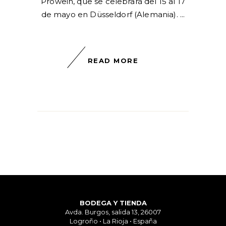
Prowein, que se celebrará del 15 al 17
de mayo en Düsseldorf (Alemania).
READ MORE
BODEGA Y TIENDA
Avda. Burgos, salida 13, 26007
Logroño • La Rioja • España